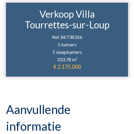
Verkoop Villa
Tourrettes-sur-Loup
Ref. 86738326
5 kamers
5 slaapkamers
333.78 m²
€ 2.175.000
Aanvullende
informatie