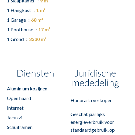
1 Slaapkamer
9 m²
1 Hangkast
1 m²
1 Garage
68 m²
1 Pool house
17 m²
1 Grond
3330 m²
Diensten
Juridische
mededeling
Aluminium kozijnen
Open haard
Honoraria verkoper
Internet
Geschat jaarlijks
Jacuzzi
energieverbruik voor
Schuiframen
standaardgebruik, op