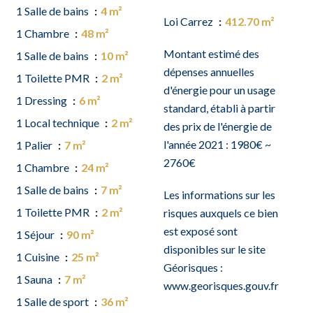
1 Salle de bains
4 m²
Loi Carrez
412.70 m²
1 Chambre
48 m²
Montant estimé des
1 Salle de bains
10 m²
dépenses annuelles
1 Toilette PMR
2 m²
d'énergie pour un usage
1 Dressing
6 m²
standard, établi à partir
1 Local technique
2 m²
des prix de l'énergie de
l'année 2021 : 1980€ ~
1 Palier
7 m²
2760€
1 Chambre
24 m²
1 Salle de bains
7 m²
Les informations sur les
1 Toilette PMR
2 m²
risques auxquels ce bien
est exposé sont
1 Séjour
90 m²
disponibles sur le site
1 Cuisine
25 m²
Géorisques :
1 Sauna
7 m²
www.georisques.gouv.fr
1 Salle de sport
36 m²