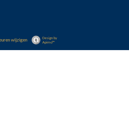
Design by
uren wijzigen
Apimo™