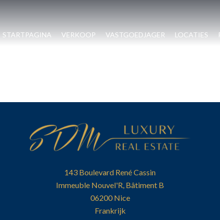
STARTPAGINA
VERKOOP
VASTGOEDJAGER
LOCATIES
143 Boulevard René Cassin
Immeuble Nouvel'R, Bâtiment B
06200
Nice
Frankrijk