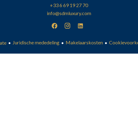
+33 6 69 19 27 70
info@sdmluxury.com
Juridische mededeling
Makelaarskosten
Cookievoorke
ate