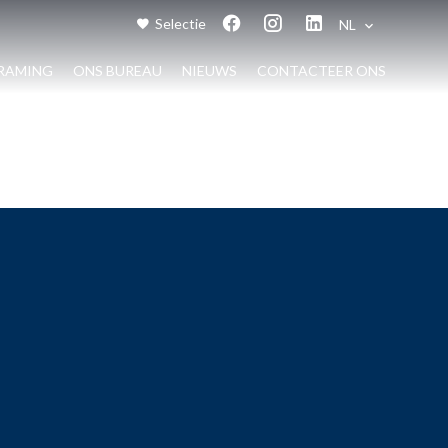
Selectie
NL
RAMING
ONS BUREAU
NIEUWS
CONTACTEER ONS