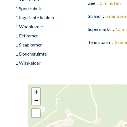
Zee
5 minuten
1 Sportruimte
Strand
5 minuten
1 Ingerichte keuken
1 Woonkamer
Supermarkt
15 m
1 Eetkamer
Tennisbaan
2 min
1 Slaapkamer
1 Doucheruimte
1 Wijnkelder
+
−