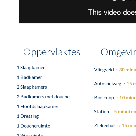
Oppervlaktes
Omgevi
1 Slaapkamer
Vliegveld
30 min
1 Badkamer
Autosnelweg
15 
2 Slaapkamers
2 Badkamers met douche
Bioscoop
10 min
1 Hoofdslaapkamer
Station
5 minute
1 Dressing
Ziekenhuis
15 mi
1 Doucheruimte
1 Wasruimte