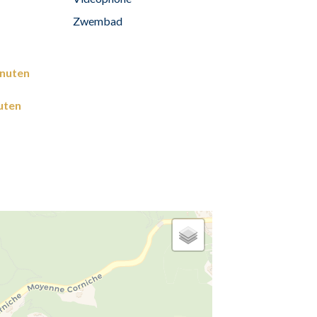
Zwembad
inuten
uten