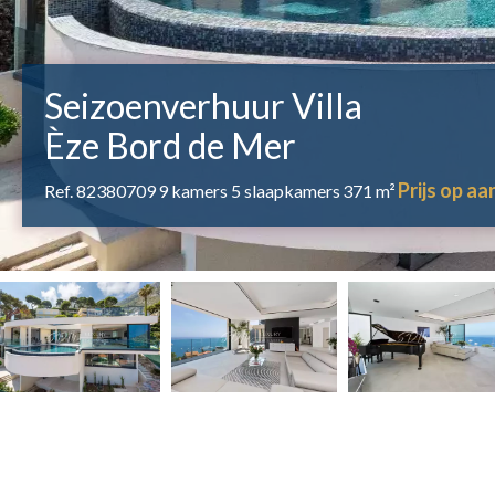
Seizoenverhuur Villa
Èze Bord de Mer
Prijs op a
Ref. 82380709
9 kamers
5 slaapkamers
371 m²