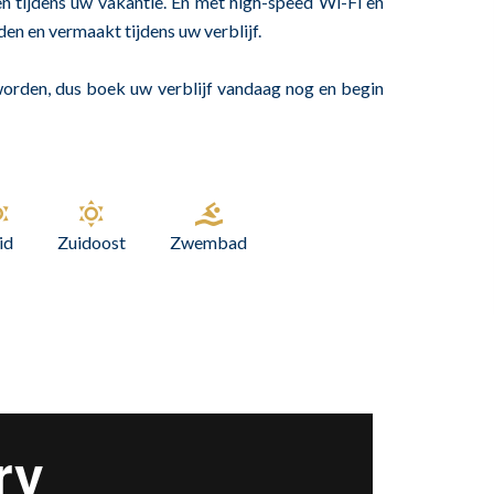
en tijdens uw vakantie. En met high-speed Wi-Fi en
den en vermaakt tijdens uw verblijf.
worden, dus boek uw verblijf vandaag nog en begin
id
Zuidoost
Zwembad