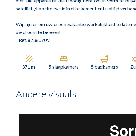
met alle apparatuur die u nodig hebt om in vorm te blijv
satelliet-/kabeltelevisie in elke kamer bent u altijd verbon
Wij zijn er om uw droomvakantie werkelijkheid te laten 
uw droom te beleven!
Ref. 82380709
371 m²
5 slaapkamers
5 badkamers
Zu
Andere visuals