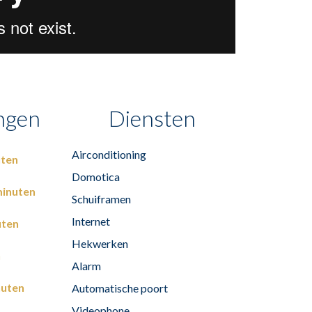
ngen
Diensten
Airconditioning
uten
Domotica
minuten
Schuiframen
Internet
uten
Hekwerken
n
Alarm
nuten
Automatische poort
Videophone